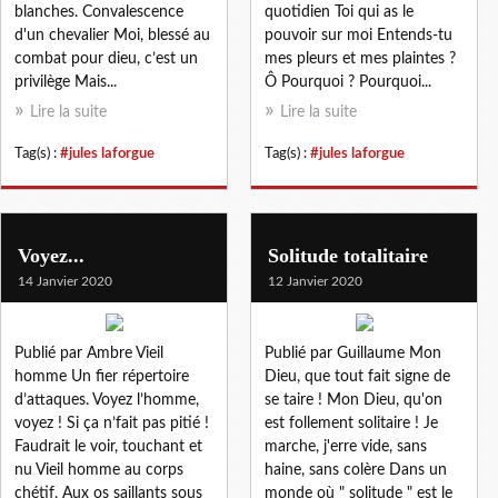
blanches. Convalescence
quotidien Toi qui as le
d'un chevalier Moi, blessé au
pouvoir sur moi Entends-tu
combat pour dieu, c’est un
mes pleurs et mes plaintes ?
privilège Mais...
Ô Pourquoi ? Pourquoi...
Lire la suite
Lire la suite
Tag(s) :
#jules laforgue
Tag(s) :
#jules laforgue
Voyez...
Solitude totalitaire
14 Janvier 2020
12 Janvier 2020
Publié par Ambre Vieil
Publié par Guillaume Mon
homme Un fier répertoire
Dieu, que tout fait signe de
d’attaques. Voyez l’homme,
se taire ! Mon Dieu, qu'on
voyez ! Si ça n’fait pas pitié !
est follement solitaire ! Je
Faudrait le voir, touchant et
marche, j'erre vide, sans
nu Vieil homme au corps
haine, sans colère Dans un
chétif, Aux os saillants sous
monde où " solitude " est le