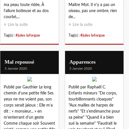
ma peau toute ridée, À
Maître Mot. Il n'y a pas un
l'allure boiteuse et au dos
oiseau, pas une ombre, rien
courbé,...
de...
Lire la suite
Lire la suite
Tag(s) :
#jules laforgue
Tag(s) :
#jules laforgue
Mal repoussé
Apparences
5 Janvier 2020
5 Janvier 2020
Publié par Gauthier Le long
Publié par Raphaël C.
chemin d’une petite fille Ses
Enfants mineurs "De corps,
yeux ne me voient pas, son
tourbillonnants cloaques"
corps serait jaloux ; Elle m’a
"Aux mailles de harpes de
dit : « monsieur... » en
nerfs" "Et s'endimanche pour
m’enterrant d’un geste
sa peine" "Quand il a bien
Comme chaque soir Souvent
sué la semaine" "Faudrait le