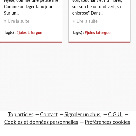
rejeté, comme une petite fille
voir, touchant et nu" "Bref,
Comme un léger faux jour
sur son beau fond vert, sa
Sur un...
chlorose" Dans...
Lire la suite
Lire la suite
Tag(s) :
#jules laforgue
Tag(s) :
#jules laforgue
Top articles
Contact
Signaler un abus
C.G.U.
Cookies et données personnelles
Préférences cookies