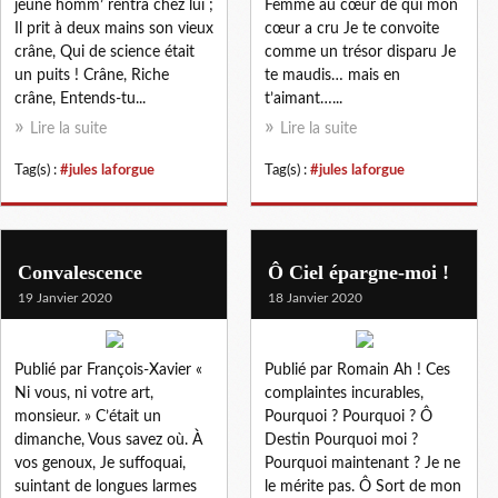
jeune homm’ rentra chez lui ;
Femme au cœur de qui mon
Il prit à deux mains son vieux
cœur a cru Je te convoite
crâne, Qui de science était
comme un trésor disparu Je
un puits ! Crâne, Riche
te maudis… mais en
crâne, Entends-tu...
t’aimant…...
Lire la suite
Lire la suite
Tag(s) :
#jules laforgue
Tag(s) :
#jules laforgue
Convalescence
Ô Ciel épargne-moi !
19 Janvier 2020
18 Janvier 2020
Publié par François-Xavier «
Publié par Romain Ah ! Ces
Ni vous, ni votre art,
complaintes incurables,
monsieur. » C’était un
Pourquoi ? Pourquoi ? Ô
dimanche, Vous savez où. À
Destin Pourquoi moi ?
vos genoux, Je suffoquai,
Pourquoi maintenant ? Je ne
suintant de longues larmes
le mérite pas. Ô Sort de mon