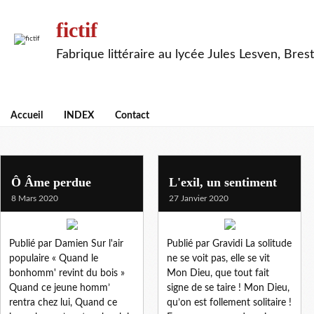
fictif
Fabrique littéraire au lycée Jules Lesven, Brest
Accueil
INDEX
Contact
jules laforgue
Ô Âme perdue
L'exil, un sentiment
8 Mars 2020
27 Janvier 2020
Publié par Damien Sur l'air
Publié par Gravidi La solitude
populaire « Quand le
ne se voit pas, elle se vit
bonhomm' revint du bois »
Mon Dieu, que tout fait
Quand ce jeune homm’
signe de se taire ! Mon Dieu,
rentra chez lui, Quand ce
qu’on est follement solitaire !