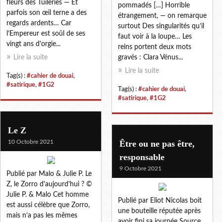
fleurs des Tuileries — Et
pommadés […] Horrible
parfois son œil terne a des
étrangement, — on remarque
regards ardents… Car
surtout Des singularités qu’il
l’Empereur est soûl de ses
faut voir à la loupe… Les
vingt ans d’orgie...
reins portent deux mots
Lire la suite
gravés : Clara Vénus...
Lire la suite
Tag(s) :
#cahier de douai
,
#satirique
,
#1G2
Tag(s) :
#cahier de douai
,
#satirique
,
#1G2
Le Z
10 Octobre 2021
Être ou ne pas être,
responsable
9 Octobre 2021
Publié par Malo & Julie P. Le
Z, le Zorro d'aujourd'hui ? ©
Julie P. & Malo Cet homme
Publié par Eliot Nicolas boit
est aussi célèbre que Zorro,
une bouteille réputée après
mais n’a pas les mêmes
avoir fini sa journée Source