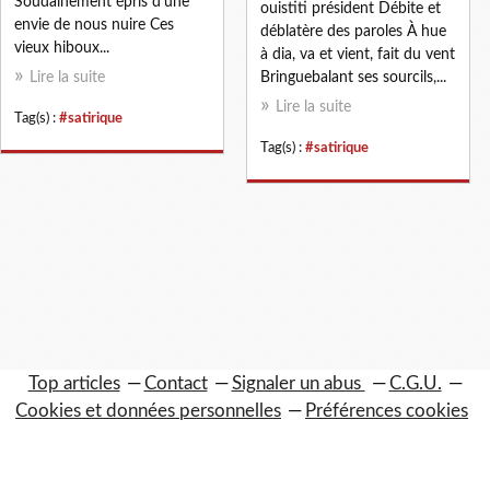
Soudainement épris d’une
ouistiti président Débite et
envie de nous nuire Ces
déblatère des paroles À hue
vieux hiboux...
à dia, va et vient, fait du vent
Lire la suite
Bringuebalant ses sourcils,...
Lire la suite
Tag(s) :
#satirique
Tag(s) :
#satirique
Top articles
Contact
Signaler un abus
C.G.U.
Cookies et données personnelles
Préférences cookies