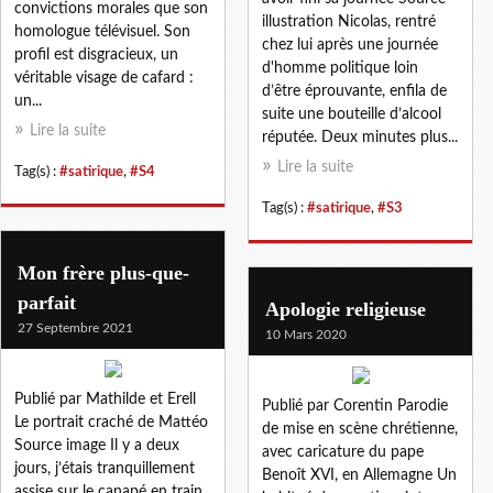
convictions morales que son
illustration Nicolas, rentré
homologue télévisuel. Son
chez lui après une journée
profil est disgracieux, un
d'homme politique loin
véritable visage de cafard :
d’être éprouvante, enfila de
un...
suite une bouteille d’alcool
Lire la suite
réputée. Deux minutes plus...
Lire la suite
Tag(s) :
#satirique
,
#S4
Tag(s) :
#satirique
,
#S3
Mon frère plus-que-
parfait
Apologie religieuse
27 Septembre 2021
10 Mars 2020
Publié par Mathilde et Erell
Publié par Corentin Parodie
Le portrait craché de Mattéo
de mise en scène chrétienne,
Source image Il y a deux
avec caricature du pape
jours, j’étais tranquillement
Benoît XVI, en Allemagne Un
assise sur le canapé en train