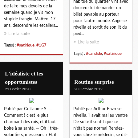
habitué du quartier vint avec
de faire mes devoirs de la
douceur lui demander un
semaine quand je vis mon
billet payable au porteur
stupide frangin, Mattéo, 17
pour l'autre monde. Ange se
ans, descendre les escaliers...
réveilla et sortit de son lit du
Lire la suite
pied...
Lire la suite
Tag(s) :
#satirique
,
#1G7
Tag(s) :
#candide
,
#satirique
L'idéaliste et les
opportunistes
Routine surprise
21 Février 2020
20 Octobre 2019
Publié par Guillaume S. —
Publié par Arthur Enzo se
Comment ! c’est le plus
réveilla, il avait mal au ventre
charmant des rois, et il faut
De suite il sentit que ce
boire à sa santé. — Oh ! très-
n’était pas normal Rendez-
volontiers, messieurs. » Et il
vous chez le médecin, se dit-