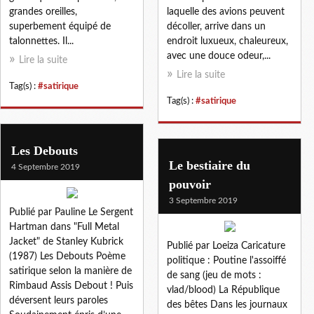
grandes oreilles,
laquelle des avions peuvent
superbement équipé de
décoller, arrive dans un
talonnettes. Il...
endroit luxueux, chaleureux,
avec une douce odeur,...
Lire la suite
Lire la suite
Tag(s) :
#satirique
Tag(s) :
#satirique
Les Debouts
Le bestiaire du
4 Septembre 2019
pouvoir
3 Septembre 2019
Publié par Pauline Le Sergent
Hartman dans "Full Metal
Jacket" de Stanley Kubrick
Publié par Loeiza Caricature
(1987) Les Debouts Poème
politique : Poutine l'assoiffé
satirique selon la manière de
de sang (jeu de mots :
Rimbaud Assis Debout ! Puis
vlad/blood) La République
déversent leurs paroles
des bêtes Dans les journaux