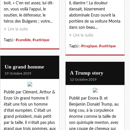
boit. « C’en est assez, lui dit-
il, diantre ! La douleur
on, vous voilà l’appui, le
dansait, bizarrement
soutien, le défenseur, le
abdominale Enzo ouvrit la
héros des Bulgares ; votre...
portière de sa voiture Monta
dans son beau...
Lire la suite
Lire la suite
Tag(s) :
#candide
,
#satirique
Tag(s) :
#tragique
,
#satirique
Un grand homme
A Trump story
19 Octobre 2019
12 Octobre 2019
Publié par Clément, Arthur &
Enzo Un grand homme Il
Publié par Enora B. et
était une fois un homme
Benjamin Donald Trump, au
d’état européen. C’était un
long cou, à la corpulence
grand président, mais petit
énorme comme la taille de
par la taille. Il n’était pas plus
son quintuple menton, avec
grand que trois pommes, aux
une coupe de cheveux sur